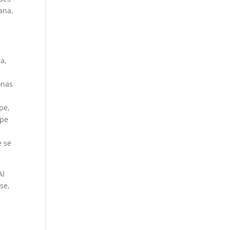
ana.
a,
onas
pe,
epe
e se
Al
se,