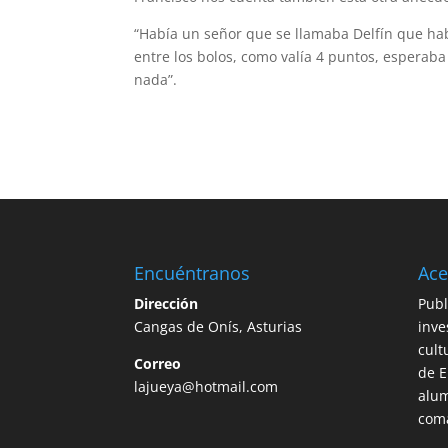
“Había un señor que se llamaba Delfín que hab
entre los bolos, como valía 4 puntos, esperab
nada”.
Encuéntranos
Ace
Dirección
Publ
Cangas de Onís, Asturias
inve
cult
Correo
de E
lajueya@hotmail.com
alum
com