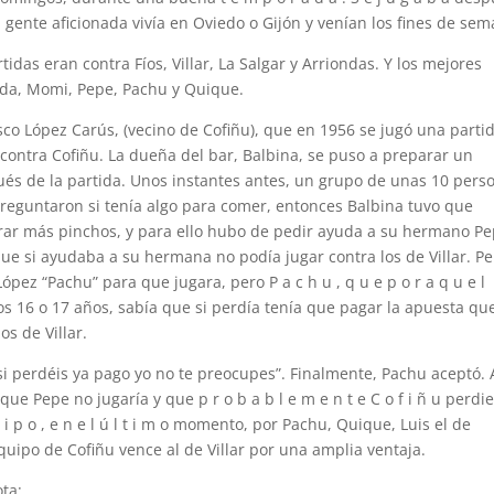
 gente aficionada vivía en Oviedo o Gijón y venían los fines de sem
tidas eran contra Fíos, Villar, La Salgar y Arriondas. Y los mejores
ida, Momi, Pepe, Pachu y Quique.
co López Carús, (vecino de Cofiñu), que en 1956 se jugó una partid
a contra Cofiñu. La dueña del bar, Balbina, se puso a preparar un
ués de la partida. Unos instantes antes, un grupo de unas 10 pers
preguntaron si tenía algo para comer, entonces Balbina tuvo que
ar más pinchos, y para ello hubo de pedir ayuda a su hermano Pe
ue si ayudaba a su hermana no podía jugar contra los de Villar. P
ópez “Pachu” para que jugara, pero P a c h u , q u e p o r a q u e l
s 16 o 17 años, sabía que si perdía tenía que pagar la apuesta qu
os de Villar.
 si perdéis ya pago yo no te preocupes”. Finalmente, Pachu aceptó. 
ue Pepe no jugaría y que p r o b a b l e m e n t e C o f i ñ u perdie
 p o , e n e l ú l t i m o momento, por Pachu, Quique, Luis el de
equipo de Cofiñu vence al de Villar por una amplia ventaja.
ta: