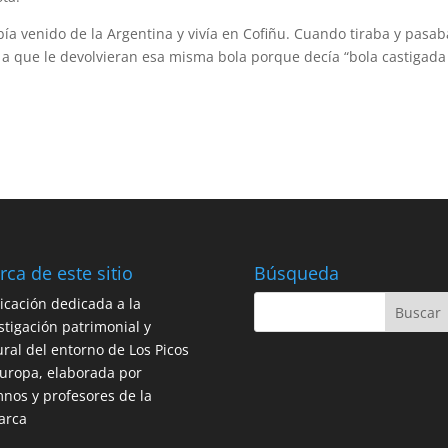
ía venido de la Argentina y vivía en Cofiñu. Cuando tiraba y pasab
a a que le devolvieran esa misma bola porque decía “bola castigada
rca de este sitio
Búsqueda
icación dedicada a la
stigación patrimonial y
ural del entorno de Los Picos
uropa, elaborada por
nos y profesores de la
arca