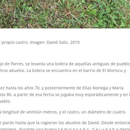
l propio castro. Imagen: David Solís, 2019
.
jo de Parres, se levanta una bolera de aquellas antiguas de pueblo
ros abuelos. La bolera se encuentra en el barrio de El Moriscu y
ez hasta los años 70, y posteriormente de Elías Noriega y María
ños 80, a partir de esa fecha se jugaba muy esporádicamente y en 
ueblo.
a longitud de veintiún metros, y el castro, un diámetro de cuatro.
 parón hasta que la cogieron los abuelos de David. Desde entonce
 domingos, durante una buena t e m p o r a d a . S e j u g a b a des