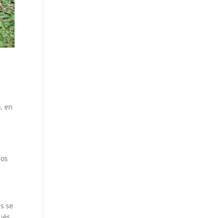
, en
los
s se
pués