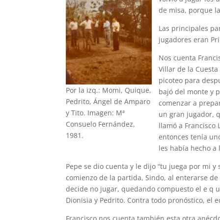
de misa, porque la
Las principales par
jugadores eran Pr
Nos cuenta Francis
Villar de la Cuest
picoteo para desp
Por la izq.: Momi, Quique,
bajó del monte y 
Pedrito, Ángel de Amparo
comenzar a prepar
y Tito. Imagen: Mª
un gran jugador, q
Consuelo Fernández,
llamó a Francisco L
1981.
entonces tenía uno
les había hecho a l
Pepe se dio cuenta y le dijo “tu juega por mi y
comienzo de la partida, Sindo, al enterarse de q
decide no jugar, quedando compuesto el e q u i
Dionisia y Pedrito. Contra todo pronóstico, el 
Francisco nos cuenta también esta otra anécdo