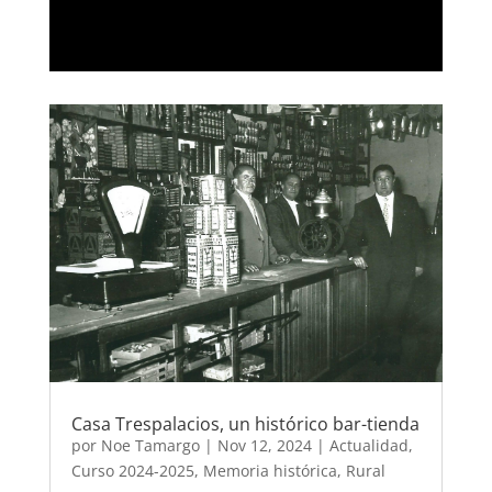
Casa Trespalacios, un histórico bar-tienda
por
Noe Tamargo
|
Nov 12, 2024
|
Actualidad
,
Curso 2024-2025
,
Memoria histórica
,
Rural