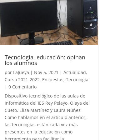
Tecnología, educación: opinan
los alumnos
por
LaJueya
|
Nov 5, 2021
|
Actualidad
,
Curso 2021-2022
,
Encuestas
,
Tecnología
| 0 Comentario
Dispositivo tecnológico de las aulas de
informática del IES Rey Pelayo. Olaya del
Cueto, Elisa Martínez y Laura Núñez
Como hablamos en el artículo anterior,
las tecnologías están cada vez más
presentes en la educación como
herramienta para facilitar la