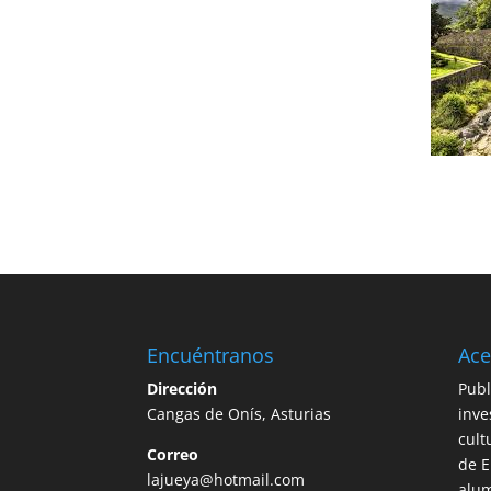
Encuéntranos
Ace
Dirección
Publ
Cangas de Onís, Asturias
inve
cult
Correo
de E
lajueya@hotmail.com
alum