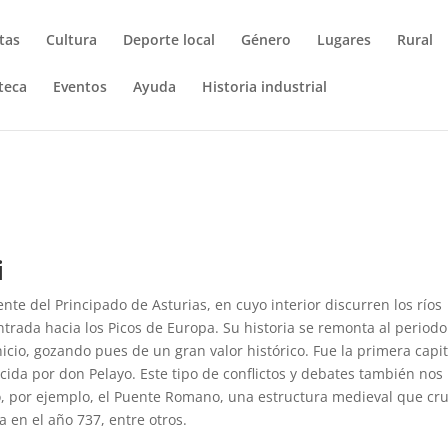
tas
Cultura
Deporte local
Género
Lugares
Rural
teca
Eventos
Ayuda
Historia industrial
i
nte del Principado de Asturias, en cuyo interior discurren los ríos
ntrada hacia los Picos de Europa. Su historia se remonta al period
icio, gozando pues de un gran valor histórico. Fue la primera capit
ecida por don Pelayo. Este tipo de conflictos y debates también nos
 por ejemplo, el Puente Romano, una estructura medieval que cr
da en el año 737, entre otros.