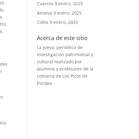
es
Cuerres
9 enero, 2025
do
Amieva
9 enero, 2025
as
Collía
9 enero, 2025
tro
a,
Acerca de este sitio
La Jueya, periódico de
investigación patrimonial y
cultural realizado por
ntes
alumnos y profesores de la
er
comarca de Los Picos de
Europa
en
.
rico.