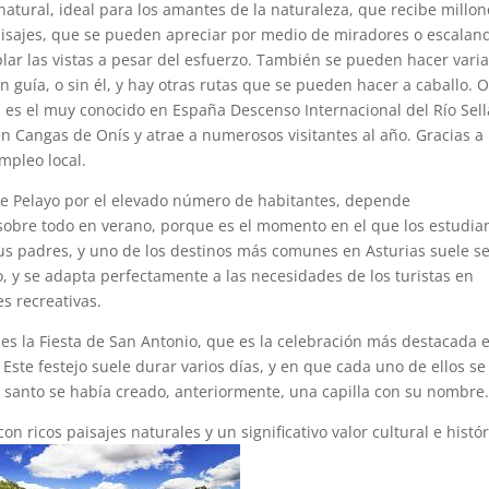
natural, ideal para los amantes de la naturaleza, que recibe millon
 paisajes, que se pueden apreciar por medio de miradores o escalan
ar las vistas a pesar del esfuerzo. También se pueden hacer vari
 guía, o sin él, y hay otras rutas que se pueden hacer a caballo. O
s es el muy conocido en España Descenso Internacional del Río Sell
n Cangas de Onís y atrae a numerosos visitantes al año. Gracias a
empleo local.
de Pelayo por el elevado número de habitantes, depende
obre todo en verano, porque es el momento en el que los estudia
us padres, y uno de los destinos más comunes en Asturias suele s
, y se adapta perfectamente a las necesidades de los turistas en
es recreativas.
s la Fiesta de San Antonio, que es la celebración más destacada 
 Este festejo suele durar varios días, y en que cada uno de ellos se
te santo se había creado, anteriormente, una capilla con su nombre
n ricos paisajes naturales y un significativo valor cultural e histó