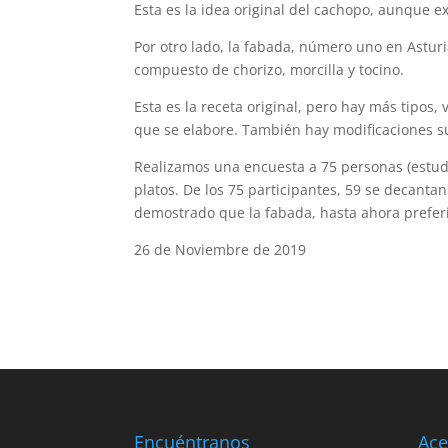
Esta es la idea original del cachopo, aunque 
Por otro lado, la fabada, número uno en Astur
compuesto de chorizo, morcilla y tocino.
Esta es la receta original, pero hay más tipos
que se elabore. También hay modificaciones su
Realizamos una encuesta a 75 personas (estudi
platos. De los 75 participantes, 59 se decanta
demostrado que la fabada, hasta ahora prefer
26 de Noviembre de 2019
Encuéntranos
Ace