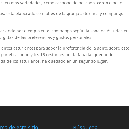
existen más variedades, como cachopo de pescado, cerdo o pollo.
ias, está elaborado con fabes de la granja asturiana y compango,
, variando por ejemplo en el compango según la zona de Asturias en
rgidas de las preferencias y gustos personales.
antes asturianos) para saber la preferencia de la gente sobre est
n por el cachopo y los 16 restantes por la fabada, quedando
ida de los asturianos, ha quedado en un segundo lugar.
rca de este sitio
Búsqueda