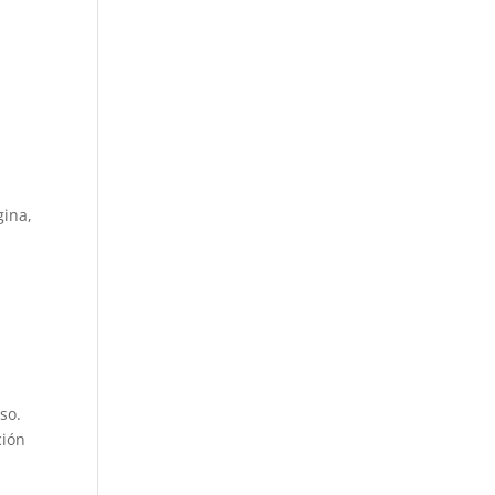
gina,
so.
ción