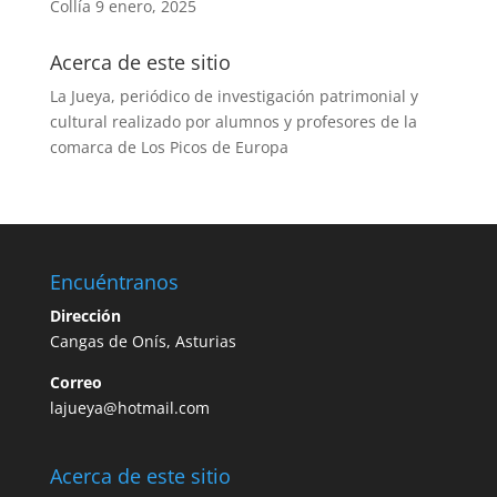
Collía
9 enero, 2025
Acerca de este sitio
La Jueya, periódico de investigación patrimonial y
cultural realizado por alumnos y profesores de la
comarca de Los Picos de Europa
Encuéntranos
Dirección
Cangas de Onís, Asturias
Correo
lajueya@hotmail.com
Acerca de este sitio