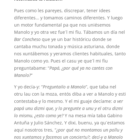
Pues como les pareyes, discrepar, tener idees
diferentes… y tomamos caminos diferentes. Y luego
un motor fundamental pa que nos uniésemos
Manolo y yo otra vez fue´l mi fíu. Tábamos un día nel
Bar Concheso
que ye un bar históricu donde se
cantaba muchu tonada y música asturiana, donde
nos xuntábemos y yeramos clientes habituales, tanto
Manolo como yo. Pues el casu ye que´l mi fíu
preguntabame: “
Papá, ¿por qué ya no cantes con
Manolo?
”
Y yo decía-y: “
Preguntailo a Manolo
”, que taba nel
otru lau con la moza, entós diba a ver a Manolo y esti
contestaba-y lo mesmo. Y el mi guaje decíame:
a ver
papá unu dizmi que, y lo pregunte a unu y el otru dizmi
lo mismu, ¿esto como ye?
Y na mesa mía taba Gabino
Antuña y Julio Sánchez, Y dixi, buenu, ya qu´estamos
aquí nosotros tres, “
¿por qué no montamos un pollu y
nos xuntamos y facemos un conciertu?
;
decí-y a Manolo