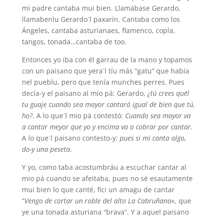
mi padre cantaba mui bien. Llamábase Gerardo,
llamabenlu Gerardo´l paxarín. Cantaba como los
Ángeles, cantaba asturianaes, flamenco, copla,
tangos, tonada…cantaba de too.
Entonces yo iba con él garrau de la mano y topamos
con un paisano que yera´l tíu más “gatu” que había
nel pueblu, pero que tenía munches perres. Pues
decía-y el paisano al mío pá: Gerardo,
¿tú crees que´l
tu guaje cuando sea mayor cantará igual de bien que tú,
ho?
. A lo que´l mio pá contestó:
Cuando sea mayor va
a cantar meyor que yo y encima va a cobrar por cantar.
A lo que´l paisano contesto-y
: pues si mi canta algo,
do-y una peseta
.
Y yo, como taba acostumbráu a escuchar cantar al
mio pá cuando se afeitaba, pues no sé esautamente
mui bien lo que canté, fici un amagu de cantar
“
Vengo de cortar un roble del alto La Cabruñana
«, que
ye una tonada asturiana “brava”. Y a aquel paisano