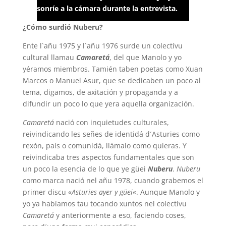
sonríe a la cámara durante la entrevista.
¿Cómo surdió Nuberu?
Ente l`añu 1975 y l`añu 1976 surde un colectívu
cultural llamau
Camaretá
, del que Manolo y yo
yéramos miembros. Tamién taben poetas como Xuan
Marcos o Manuel Asur, que se dedicaben un poco al
tema, digamos, de axitación y propaganda y a
difundir un poco lo que yera aquella organización.
Camaretá
nació con inquietudes culturales,
reivindicando les señes de identidá d´Asturies como
rexón, país o comunidá, llámalo como quieras. Y
reivindicaba tres aspectos fundamentales que son
un poco la esencia de lo que ye güei
Nuberu
.
Nuberu
como marca nació nel añu 1978, cuando grabemos el
primer discu «
Asturies ayer y güei
«. Aunque Manolo y
yo ya habíamos tau tocando xuntos nel colectivu
Camaretá
y anteriormente a eso, faciendo coses,