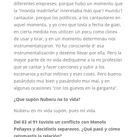
diferentes empreses; porque hubo un momentu que
la “movida madrileña” interesaba más que´l mundu´l
cantautor, porque los políticos, a los cantautores en
aquel momentu, y yo creo que tovía a fecha de güei,
en cierta medida nos utilicen un pocu como clinex
de usar y tirar, y en un momentu determináu nos
instrumentalizaron. Yo fui consciente d´ esa
instrumentalización y dexéme llevar por ella. Pero la
mayor parte de mi vida dediquéme a la mi profesión
que ye cantar y facer canciones y subir a los
escenarios y echar mítines y eses coses. Pero bueno,
pasándolo mui bien y pasándolo mui mal, y en
algunas ocasiones “con los güevos en la garganta”.
¿Que supón Nuberu na to vida?
Nuberu en mi vida supón, pues mi vida.
Del 83 al 91 tuviste un conflicto con Manolo
Peñayos y decidistis separavos. ¿Qué pasó y cómo
retomastis la relación?