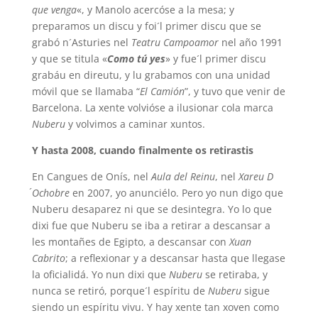
que venga
«, y Manolo acercóse a la mesa; y
preparamos un discu y foi´l primer discu que se
grabó n´Asturies nel
Teatru Campoamor
nel año 1991
y que se titula «
Como tú yes
» y fue´l primer discu
grabáu en direutu, y lu grabamos con una unidad
móvil que se llamaba “
El Camión
”, y tuvo que venir de
Barcelona. La xente volvióse a ilusionar cola marca
Nuberu
y volvimos a caminar xuntos.
Y hasta 2008, cuando finalmente os retirastis
En Cangues de Onís, nel
Aula del Reinu
, nel
Xareu D
´Ochobre
en 2007, yo anunciélo. Pero yo nun digo que
Nuberu desaparez ni que se desintegra. Yo lo que
dixi fue que Nuberu se iba a retirar a descansar a
les montañes de Egipto, a descansar con
Xuan
Cabrito
; a reflexionar y a descansar hasta que llegase
la oficialidá. Yo nun dixi que
Nuberu
se retiraba, y
nunca se retiró, porque´l espíritu de
Nuberu
sigue
siendo un espíritu vivu. Y hay xente tan xoven como