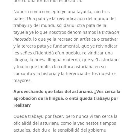
poro d´una forma mui esporádica.
Nuberu como conceptu ye una tayuela, con tres
pates: Una pata ye la reivindicación del mundu del
trabayu y del mundu solidariu; otra pata de la
tayuela ye lo que nosotros denominamos la
tradición
innovada
, lo que ye la recreación artística o creativa;
y la tercera pata ye fundamental, que ye reivindicar
les señes d´identidá d´un pueblu, reivindicar una
llingua, la nuesa llingua materna, que ye´l asturianu
y tou lo que implica la cultura asturiana en su
conxunto y la historia y la herencia de los nuestros
mayores.
Aprovechando que falas del asturianu, ¿Ves cerca la
aprobación de la llingua, o entá queda trabayu por
realizar?
Queda trabayu por facer, pero nunca vi tan cerca la
oficialidá del asturianu como la veo nestos tiempos
actuales, debidu a la sensibilidá del gobiernu