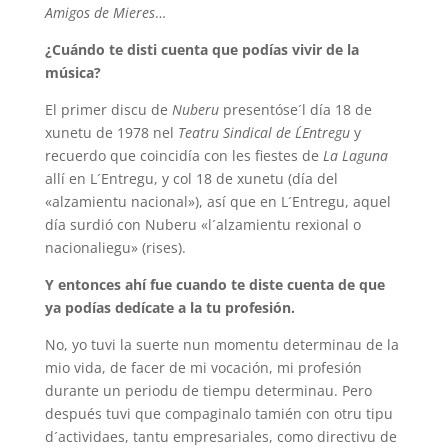
Amigos de Mieres
…
¿Cuándo te disti cuenta que podías vivir de la
música?
El primer discu de
Nuberu
presentóse´l día 18 de
xunetu de 1978 nel
Teatru Sindical de L´Entregu
y
recuerdo que coincidía con les fiestes de
La Laguna
allí en L´Entregu, y col 18 de xunetu (día del
«alzamientu nacional»), así que en L´Entregu, aquel
día surdió con Nuberu «l´alzamientu rexional o
nacionaliegu» (rises).
Y entonces ahí fue cuando te diste cuenta de que
ya podías dedícate a la tu profesión.
No, yo tuvi la suerte nun momentu determinau de la
mio vida, de facer de mi vocación, mi profesión
durante un periodu de tiempu determinau. Pero
después tuvi que compaginalo tamién con otru tipu
d´actividaes, tantu empresariales, como directivu de