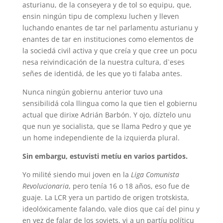
asturianu, de la conseyera y de tol so equipu, que,
ensin ningún tipu de complexu luchen y lleven
luchando enantes de tar nel parlamentu asturianu y
enantes de tar en instituciones como elementos de
la sociedá civil activa y que creía y que cree un pocu
nesa reivindicación de la nuestra cultura, d`eses
señes de identidá, de les que yo ti falaba antes.
Nunca ningún gobiernu anterior tuvo una
sensibilidá cola llingua como la que tien el gobiernu
actual que dirixe Adrián Barbón. Y ojo, díztelo unu
que nun ye socialista, que se llama Pedro y que ye
un home independiente de la izquierda plural.
Sin embargu, estuvisti metíu en varios partidos.
Yo milité siendo mui joven en la
Liga Comunista
Revolucionaria
, pero tenía 16 o 18 años, eso fue de
guaje. La LCR yera un partido de origen trotskista,
ideolóxicamente falando, vale dios que caí del pinu y
en vez de falar de los soviets, vi a un partíu políticu