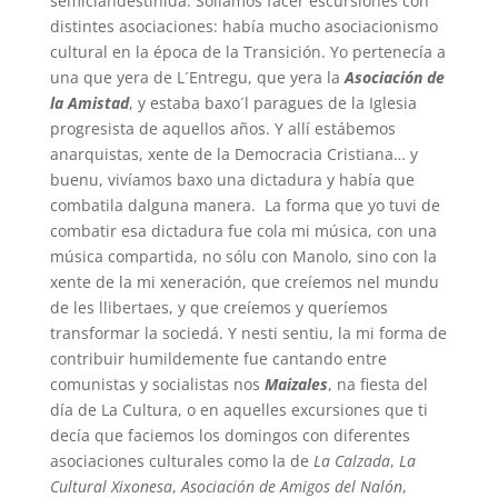
semiclandestinidá. Solíamos facer escursiones con
distintes asociaciones: había mucho asociacionismo
cultural en la época de la Transición. Yo pertenecía a
una que yera de L´Entregu, que yera la
Asociación de
la Amistad
, y estaba baxo´l paragues de la Iglesia
progresista de aquellos años. Y allí estábemos
anarquistas, xente de la Democracia Cristiana… y
buenu, vivíamos baxo una dictadura y había que
combatila dalguna manera. La forma que yo tuvi de
combatir esa dictadura fue cola mi música, con una
música compartida, no sólu con Manolo, sino con la
xente de la mi xeneración, que creíemos nel mundu
de les llibertaes, y que creíemos y queríemos
transformar la sociedá. Y nesti sentiu, la mi forma de
contribuir humildemente fue cantando entre
comunistas y socialistas nos
Maizales
, na fiesta del
día de La Cultura, o en aquelles excursiones que ti
decía que faciemos los domingos con diferentes
asociaciones culturales como la de
La Calzada
,
La
Cultural Xixonesa
,
Asociación de Amigos del Nalón
,