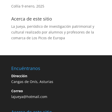
Collía
9 enero, 2025
Acerca de este sitio
La Jueya, periódico de investigación patrimonial y
cultural realizado por alumnos y profesores de la
comarca de Los Picos de Europa
Encuéntranos
Dirección
Cangas de Onís, Asturias
Correo
lajueya@hotmail.com
Acerca de este sitio