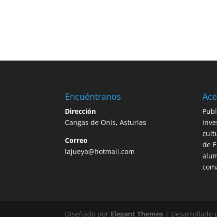
Encuéntranos
Ace
Dirección
Publ
Cangas de Onís, Asturias
inve
cult
Correo
de E
lajueya@hotmail.com
alum
com
Diseñado por
Elegant Themes
| Desarrollado