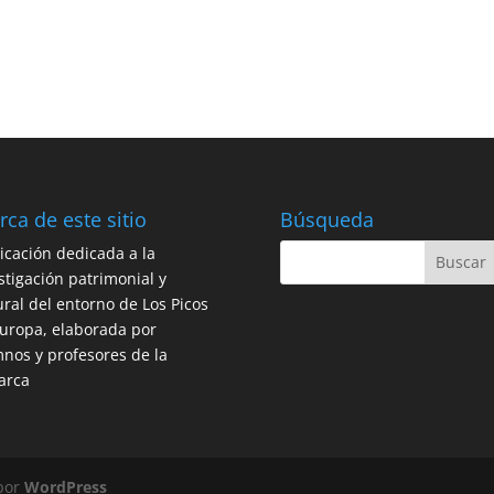
rca de este sitio
Búsqueda
icación dedicada a la
stigación patrimonial y
ural del entorno de Los Picos
uropa, elaborada por
nos y profesores de la
arca
 por
WordPress