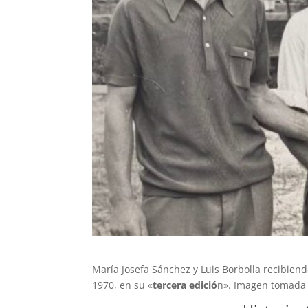
María Josefa Sánchez y Luis Borbolla recibien
1970, en su «
tercera edició
n». Imagen tomada 