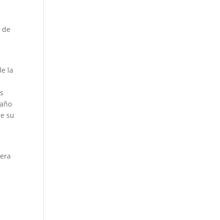
d de
e la
os
 año
de su
cera