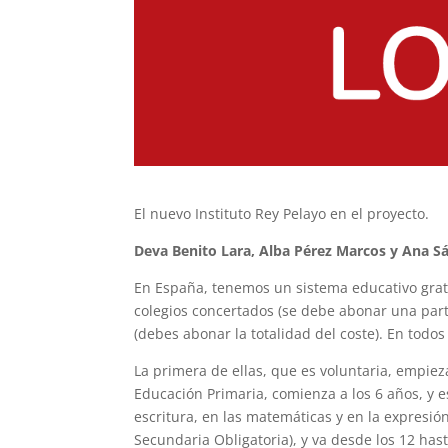
El nuevo Instituto Rey Pelayo en el proyecto.
Deva Benito Lara, Alba Pérez Marcos y Ana S
En España, tenemos un sistema educativo grat
colegios concertados (se debe abonar una parte
(debes abonar la totalidad del coste). En todos
La primera de ellas, que es voluntaria, empiez
Educación Primaria, comienza a los 6 años, y es
escritura, en las matemáticas y en la expresi
Secundaria Obligatoria), y va desde los 12 has