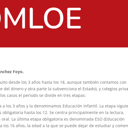
ánchez Foyo.
uito desde los 3 años hasta los 18, aunque también contamos con
 del dinero y otra parte la subvenciona el Estado), y colegios priv
 los casos el periodo se divide en tres etapas:
a a los 3 años y la denominamos Educación Infantil. La etapa sigui
 obligatoria hasta los 12. Se centra principalmente en la lectura,
ón oral. La última etapa obligatoria es denominada ESO (Educación
ta los 16 años, la edad a la que se puede dejar de estudiar y come