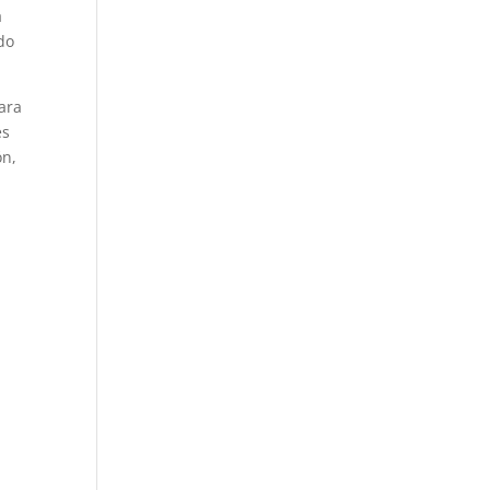
a
do
ara
es
ón,