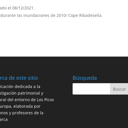
ado el 08/12/2021.
 durante las inundaciones de 2010/ Cope Ribadesella.
rca de este sitio
Búsqueda
icación dedicada a la
stigación patrimonial y
ural del entorno de Los Picos
uropa, elaborada por
nos y profesores de la
arca