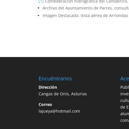
[1]
Confederación hidrográfica del Cantábrico.
Archivo del Ayuntamiento de Parres, consult
Imagen Destacada: Vista aérea de Arriondas
Encuéntranos
Ace
Dirección
Publ
Cangas de Onís, Asturias
inve
cult
Correo
de E
lajueya@hotmail.com
alum
com