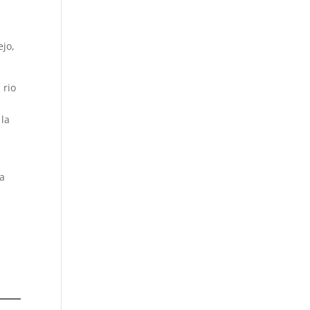
ejo,
 rio
 la
.
 a