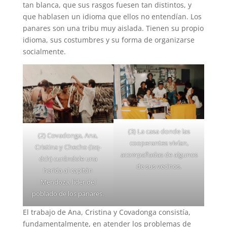
tan blanca, que sus rasgos fuesen tan distintos, y
que hablasen un idioma que ellos no entendían. Los
panares son una tribu muy aislada. Tienen su propio
idioma, sus costumbres y su forma de organizarse
socialmente.
(3) La casa donde las
(2) Covadonga, Ana,
cooperantes vivían,
Cristina y Checho (izq-
acompañadas de algunos
dch) curándole una
de sus vecinos.
herida al capitán
Mendoza, líder del
poblado de los panares.
El trabajo de Ana, Cristina y Covadonga consistía,
fundamentalmente, en atender los problemas de