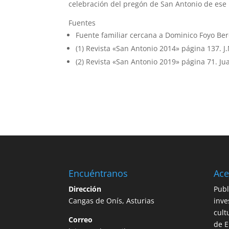
celebración del pregón de San Antonio de ese
Fuentes
Fuente familiar cercana a Dominico Foyo Be
(1) Revista «San Antonio 2014» página 137. J.
(2) Revista «San Antonio 2019» página 71. Ju
Encuéntranos
Ace
Dirección
Publ
Cangas de Onís, Asturias
inve
cult
Correo
de E