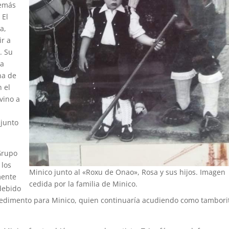
demás
 El
a,
ir a
. Su
 a
na de
 el
vino a
 junto
Grupo
a los
Minico junto al «Roxu de Onao», Rosa y sus hijos. Imagen
mente
cedida por la familia de Minico.
 debido
mpedimento para Minico, quien continuaría acudiendo como tambori