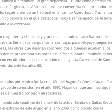
, Minico fue también un gran deportista. Triunfó como defensa en 
cas más gloriosas. Años más tarde se convertiría en entrenador de
do, seguiría siendo un habitual en el campo
Nuevo Santa Cruz
, al q
l único deporte en el que destacaba: llegó a ser campeón de Asturi
nado a la
cuatreada
.
 carpintero y ebanista, y gracias a ello pudo desarrollar otra de s
 madera. Serían sus bargueños, arcas, cajas para relojes y juegos e
sas, las obras que dejarían sorprendidos a quienes acudían a los
s donde presentaba sus obras. En la faceta laboral, también deb
omo encofrador en la construcción de la Iglesia Parroquial de Sant
nís, durante los años 60.
sechados por Minico fue la creación del
Hogar del Pensionista
de Ca
n grupo de conocidos, en el año 1990. Hogar del que aún hoy sigue
es de nuestro concejo y alrededores.
ra nombrado «padrino de honor» de la actual Banda de Gaitas Ciud
 el estreno de este grupo en el año 2009, coincidiendo con la