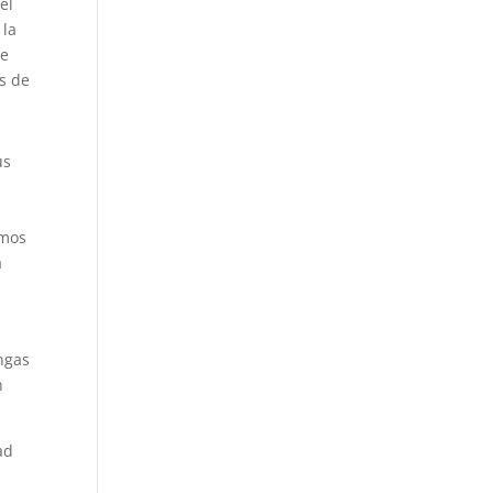
el
 la
ue
as de
us
n
emos
a
ngas
n
ad