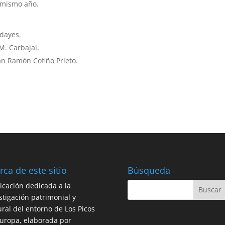
 mismo año.
rdayes.
M. Carbajal.
an Ramón Cofiño Prieto.
rca de este sitio
Búsqueda
icación dedicada a la
stigación patrimonial y
ural del entorno de Los Picos
uropa, elaborada por