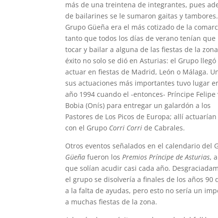
más de una treintena de integrantes, pues a
de bailarines se le sumaron gaitas y tambores.
Grupo Güeña era el más cotizado de la comarc
tanto que todos los días de verano tenían que 
tocar y bailar a alguna de las fiestas de la zona
éxito no solo se dió en Asturias: el Grupo llegó
actuar en fiestas de Madrid, León o Málaga. U
sus actuaciones más importantes tuvo lugar en
año 1994 cuando el -entonces- Príncipe Felipe 
Bobia (Onís) para entregar un galardón a los
Pastores de Los Picos de Europa; allí actuarían
con el Grupo
Corri Corri
de Cabrales.
Otros eventos señalados en el calendario del 
Güeña
fueron los
Premios Príncipe de Asturias
, 
que solían acudir casi cada año. Desgraciada
el grupo se disolvería a finales de los años 90
a la falta de ayudas, pero esto no sería un i
a muchas fiestas de la zona.