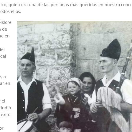
nico, quien era una de las personas más queridas en nuestro conc
todos ellos.
lklore
a de
ue en
del
ocal
, a
par en
 el
rindió.
 éxito
or