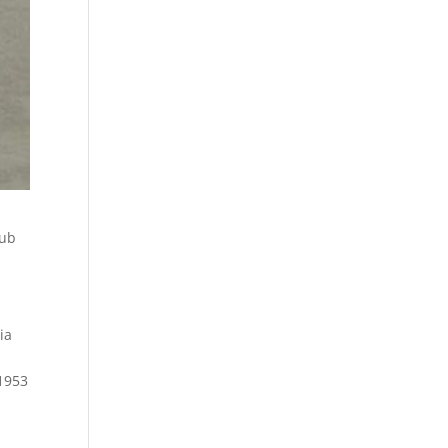
lub
ia
 1953