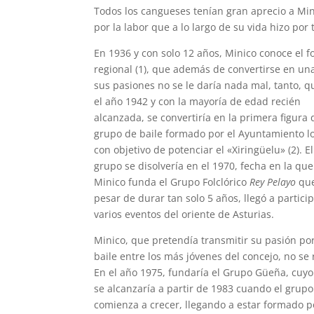
Todos los cangueses tenían gran aprecio a Mi
por la labor que a lo largo de su vida hizo por 
En 1936 y con solo 12 años, Minico conoce el fo
regional (1), que además de convertirse en un
sus pasiones no se le daría nada mal, tanto, q
el año 1942 y con la mayoría de edad recién
alcanzada, se convertiría en la primera figura 
grupo de baile formado por el Ayuntamiento l
con objetivo de potenciar el «Xiringüelu» (2). El
grupo se disolvería en el 1970, fecha en la que
Minico funda el Grupo Folclórico
Rey Pelayo
que
pesar de durar tan solo 5 años, llegó a partici
varios eventos del oriente de Asturias.
Minico, que pretendía transmitir su pasión por
baile entre los más jóvenes del concejo, no se 
En el año 1975, fundaría el Grupo Güeña, cuyo
se alcanzaría a partir de 1983 cuando el grupo
comienza a crecer, llegando a estar formado p