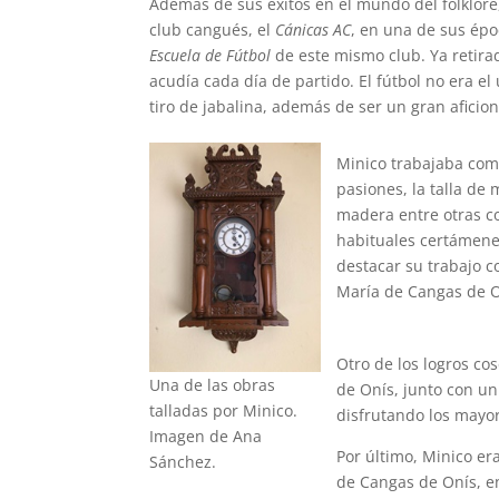
Además de sus éxitos en el mundo del folklore
club cangués, el
Cánicas AC
, en una de sus épo
Escuela de Fútbol
de este mismo club. Ya retira
acudía cada día de partido. El fútbol no era e
tiro de jabalina, además de ser un gran aficio
Minico trabajaba como
pasiones, la talla de
madera entre otras co
habituales certámene
destacar su trabajo c
María de Cangas de O
Otro de los logros co
Una de las obras
de Onís, junto con u
talladas por Minico.
disfrutando los mayor
Imagen de Ana
Por último, Minico e
Sánchez.
de Cangas de Onís, en