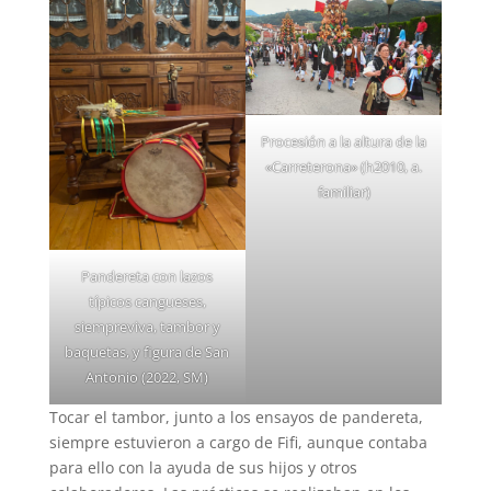
Procesión a la altura de la
«Carreterona» (h2010, a.
familiar)
Pandereta con lazos
típicos cangueses,
siempreviva, tambor y
baquetas, y figura de San
Antonio (2022, SM)
Tocar el tambor, junto a los ensayos de pandereta,
siempre estuvieron a cargo de Fifi, aunque contaba
para ello con la ayuda de sus hijos y otros