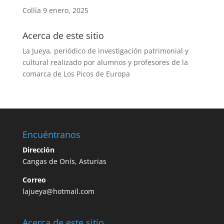
Collía
9 enero, 2025
Acerca de este sitio
La Jueya, periódico de investigación patrimonial y
cultural realizado por alumnos y profesores de la
comarca de Los Picos de Europa
Encuéntranos
Dirección
Cangas de Onís, Asturias
Correo
lajueya@hotmail.com
Acerca de este sitio