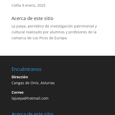
Collía
9 enero, 2025
Acerca de este sitio
La Jueya, periódico de investigación patrimonial y
cultural realizado por alumnos y profesores de la
comarca de Los Picos de Europa
Encuéntranos
Dirección
Cangas de Onís, Asturias
Correo
lajueya@hotmail.com
Acerca de este sitio