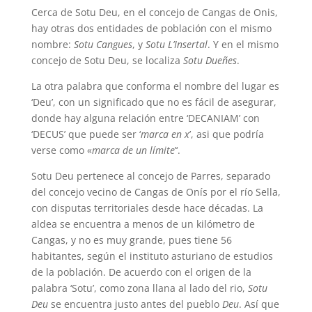
Cerca de Sotu Deu, en el concejo de Cangas de Onis,
hay otras dos entidades de población con el mismo
nombre:
Sotu Cangues
, y
Sotu L’Insertal
. Y en el mismo
concejo de Sotu Deu, se localiza
Sotu Dueñes
.
La otra palabra que conforma el nombre del lugar es
‘Deu’, con un significado que no es fácil de asegurar,
donde hay alguna relación entre ‘DECANIAM’ con
‘DECUS’ que puede ser ‘
marca en x
’, asi que podría
verse como «
marca de un límite
’‘.
Sotu Deu pertenece al concejo de Parres, separado
del concejo vecino de Cangas de Onís por el río Sella,
con disputas territoriales desde hace décadas. La
aldea se encuentra a menos de un kilómetro de
Cangas, y no es muy grande, pues tiene 56
habitantes, según el instituto asturiano de estudios
de la población. De acuerdo con el origen de la
palabra ‘Sotu’, como zona llana al lado del rio,
Sotu
Deu
se encuentra justo antes del pueblo
Deu
. Así que