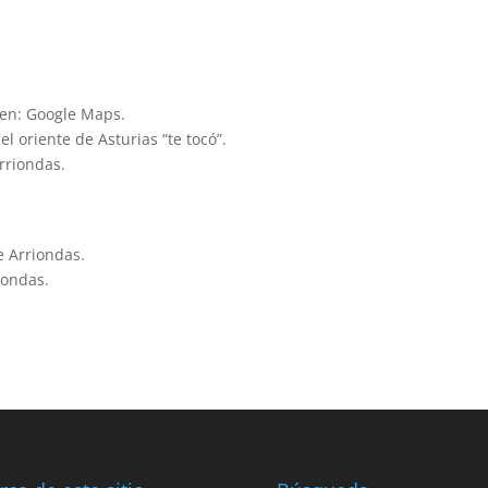
gen: Google Maps.
el oriente de Asturias “te tocó”.
Arriondas.
e Arriondas.
iondas.