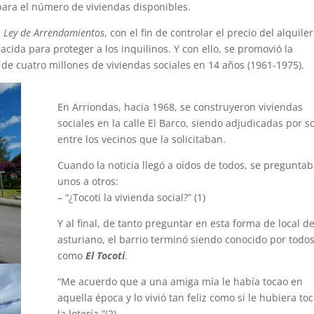
para el número de viviendas disponibles.
a
Ley de Arrendamientos
, con el fin de controlar el precio del alquile
cida para proteger a los inquilinos. Y con ello, se promovió la
 de cuatro millones de viviendas sociales en 14 años (1961-1975).
En Arriondas, hacia 1968, se construyeron viviendas
sociales en la calle El Barco, siendo adjudicadas por s
entre los vecinos que la solicitaban.
Cuando la noticia llegó a oídos de todos, se pregunta
unos a otros:
– “¿Tocoti la vivienda social?” (1)
Y al final, de tanto preguntar en esta forma de local de
asturiano, el barrio terminó siendo conocido por todo
como
El Tocoti
.
“Me acuerdo que a una amiga mía le había tocao en
aquella época y lo vivió tan feliz como si le hubiera to
la lotería.”(2)