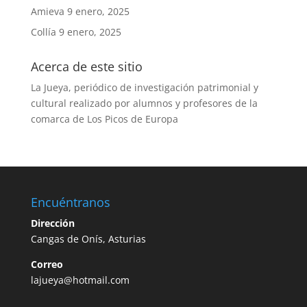
Amieva
9 enero, 2025
Collía
9 enero, 2025
Acerca de este sitio
La Jueya, periódico de investigación patrimonial y
cultural realizado por alumnos y profesores de la
comarca de Los Picos de Europa
Encuéntranos
Dirección
Cangas de Onís, Asturias
Correo
lajueya@hotmail.com