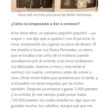
Fotos del archivo personal de Belén Arboleya
¿Cómo te empezaste a dar a conocer?
A los doce años,
un paisanu piquiñín piquiñín —ya
mayor— me dijo que si quería ir con él pa tocar la
misa, empezando así a ganar un poco de dinero. Él
me enseñó a tocar «La Diana Floreada», un tema
que se tocaba a las ocho de la mañana cuando
actuábamos por el oriente; a las once tocábamos
«La Alborada», íbamos a misa y más tarde al
vermut; con suerte, comíamos antes de volver a
casa. Otras veces había que quedarse por la tarde, y
si el
pueblu
no tenía orquesta, por la noche
también. Después ya empecé a ganar 3.000 pesetes
y la comida. En ese tiempo pude juntar hasta
120.000
pesetes
, las cuales empleé en algo que me
gustaba mucho, los caballos, aunque pal que me