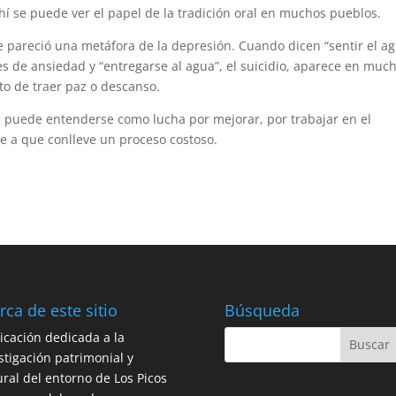
hí se puede ver el papel de la tradición oral en muchos pueblos.
e pareció una metáfora de la depresión. Cuando dicen “sentir el a
s de ansiedad y “entregarse al agua”, el suicidio, aparece en muc
to de traer paz o descanso.
”, puede entenderse como lucha por mejorar, por trabajar en el
ese a que conlleve un proceso costoso.
rca de este sitio
Búsqueda
icación dedicada a la
stigación patrimonial y
ural del entorno de Los Picos