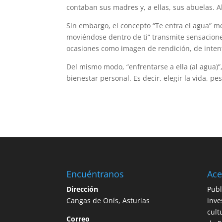
contaban sus madres y, a ellas, sus abuelas. A
Sin embargo, el concepto “Te entra el agua” m
moviéndose dentro de ti” transmite sensacione
ocasiones como imagen de rendición, de inten
Del mismo modo, “enfrentarse a ella (al agua)
bienestar personal. Es decir, elegir la vida, p
Encuéntranos
Ace
Dirección
Publ
Cangas de Onís, Asturias
inve
cult
Correo