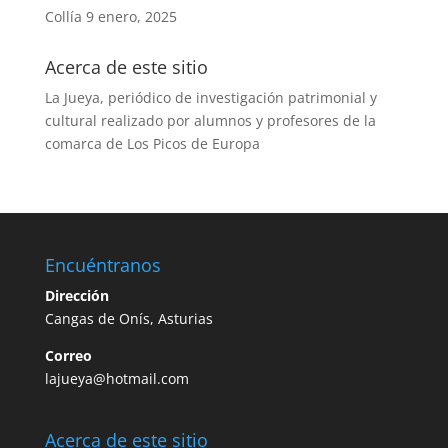
Collía
9 enero, 2025
Acerca de este sitio
La Jueya, periódico de investigación patrimonial y
cultural realizado por alumnos y profesores de la
comarca de Los Picos de Europa
Encuéntranos
Dirección
Cangas de Onís, Asturias
Correo
lajueya@hotmail.com
Acerca de este sitio