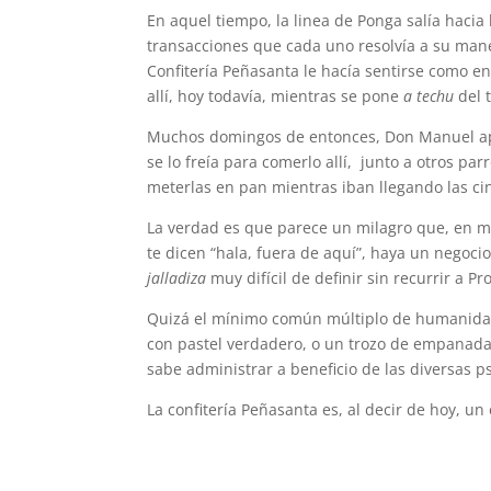
En aquel tiempo, la linea de Ponga salía hacia
transacciones que cada uno resolvía a su ma
Confitería Peñasanta le hacía sentirse como e
allí, hoy todavía, mientras se pone
a techu
del 
Muchos domingos de entonces, Don Manuel apar
se lo freía para comerlo allí, junto a otros pa
meterlas en pan mientras iban llegando las cin
La verdad es que parece un milagro que, en me
te dicen “hala, fuera de aquí”, haya un negoci
jalladiza
muy difícil de definir sin recurrir a Pr
Quizá el mínimo común múltiplo de humanidad, 
con pastel verdadero, o un trozo de empanada,
sabe administrar a beneficio de las diversas ps
La confitería Peñasanta es, al decir de hoy, u