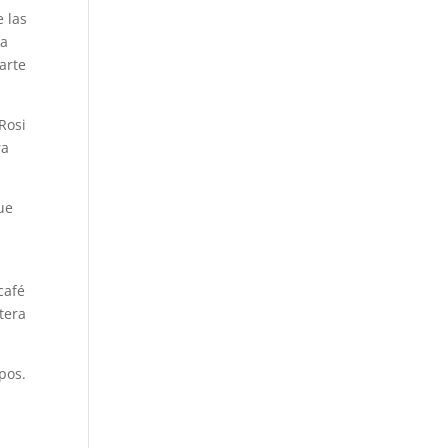
e las
la
arte
Rosi
ra
ue
café
tera
pos.