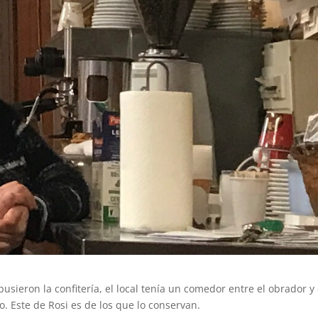
usieron la confitería, el local tenía un comedor entre el obrador y 
. Este de Rosi es de los que lo conservan.