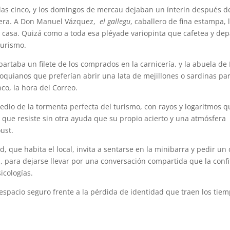
 las cinco, y los domingos de mercau dejaban un ínterin después d
nera. A Don Manuel Vázquez,
el gallegu
, caballero de fina estampa, 
n casa. Quizá como a toda esa pléyade variopinta que cafetea y dep
turismo.
taba un filete de los comprados en la carnicería, y la abuela de 
rroquianos que preferían abrir una lata de mejillones o sardinas pa
co, la hora del Correo.
dio de la tormenta perfecta del turismo, con rayos y logaritmos q
o que resiste sin otra ayuda que su propio acierto y una atmósfera
oust.
que habita el local, invita a sentarse en la minibarra y pedir un 
 para dejarse llevar por una conversación compartida que la confi
icologías.
n espacio seguro frente a la pérdida de identidad que traen los tiem