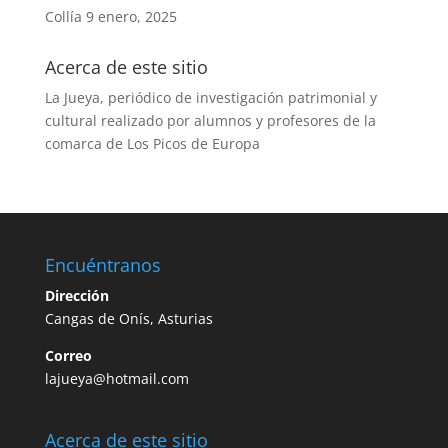
Collía
9 enero, 2025
Acerca de este sitio
La Jueya, periódico de investigación patrimonial y
cultural realizado por alumnos y profesores de la
comarca de Los Picos de Europa
Encuéntranos
Dirección
Cangas de Onís, Asturias
Correo
lajueya@hotmail.com
Acerca de este sitio