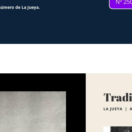
Nº 250
número de La Jueya.
Tradi
LA JUEYA | 