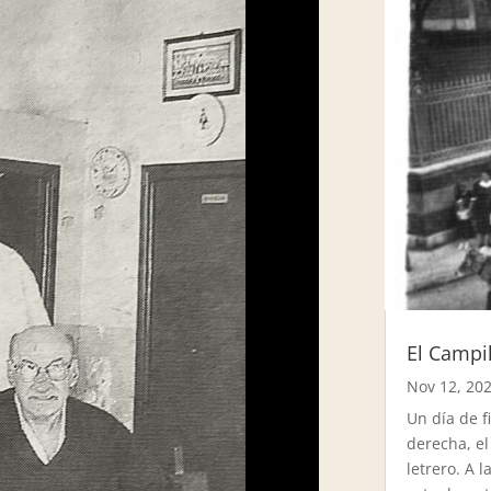
El Campi
Nov 12, 20
Un día de f
derecha, el
letrero. A 