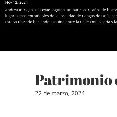
Nov 12, 2024
Andrea Intriago. La Covadonguina, un bar con 31 años de histor
lugares más entrañables de la localidad de Cangas de Onís, cer
Estaba ubicado haciendo esquina entre la Calle Emilio Laria y la 
Patrimonio 
22 de marzo, 2024