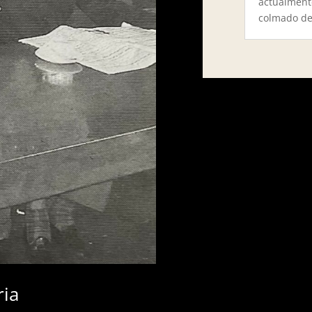
actualmente
colmado de.
ria