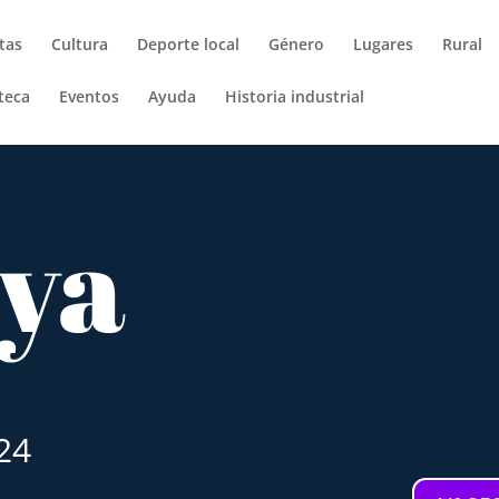
tas
Cultura
Deporte local
Género
Lugares
Rural
teca
Eventos
Ayuda
Historia industrial
eya
24