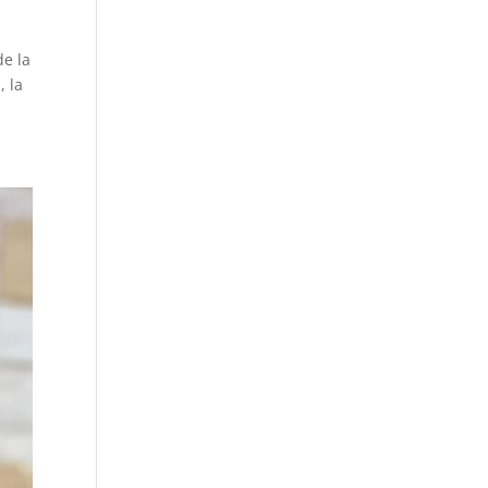
de la
, la