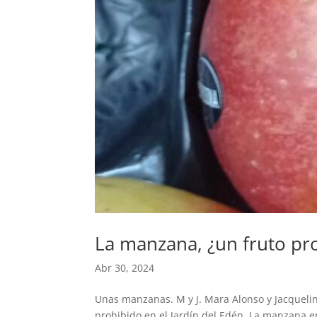
La manzana, ¿un fruto pr
Abr 30, 2024
Unas manzanas. M y J. Mara Alonso y Jacqueline
prohibido en el Jardín del Edén. La manzana e