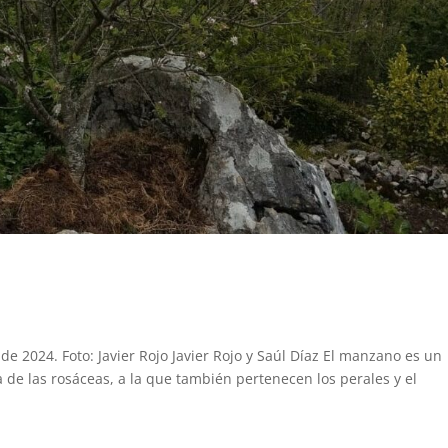
e 2024. Foto: Javier Rojo Javier Rojo y Saúl Díaz El manzano es un
a de las rosáceas, a la que también pertenecen los perales y el