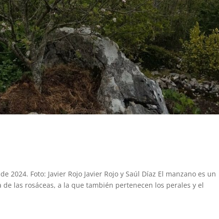
e 2024. Foto: Javier Rojo Javier Rojo y Saúl Díaz El manzano es un
a de las rosáceas, a la que también pertenecen los perales y el