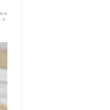
de la
, la