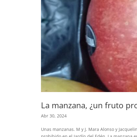
La manzana, ¿un fruto pr
Abr 30, 2024
Unas manzanas. M y J. Mara Alonso y Jacqueline
prohibido en el Jardín del Edén. La manzana e